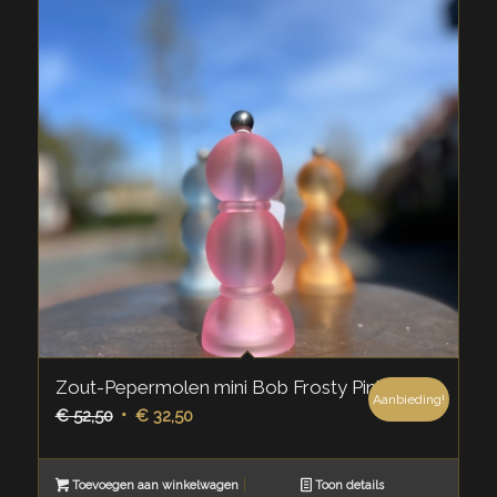
Zout-Pepermolen mini Bob Frosty Pink
Aanbieding!
Oorspronkelijke
Huidige
€
52,50
€
32,50
prijs
prijs
was:
is:
Toevoegen aan winkelwagen
Toon details
€ 52,50.
€ 32,50.