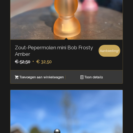
Zout-Pepermolen mini Bob Frosty
Aanbieding!
Amber
Oorspronkelijke
Huidige
€
52,50
€
32,50
prijs
prijs
was:
is:
Toevoegen aan winkelwagen
Toon details
€ 52,50.
€ 32,50.