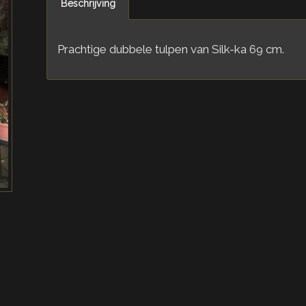
Beschrijving
Prachtige dubbele tulpen van Silk-ka 69 cm.