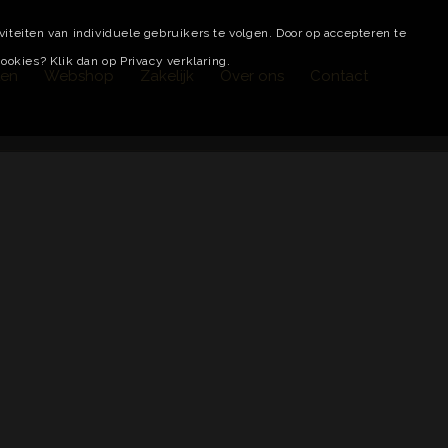
teiten van individuele gebruikers te volgen. Door op accepteren te
okies? Klik dan op Privacy verklaring.
ten
Webshop
Zakelijk
Over ons
Contact