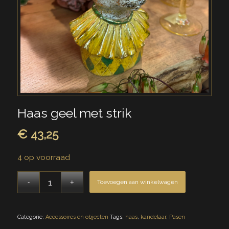
Haas geel met strik
€
43,25
4 op voorraad
Toevoegen aan winkelwagen
Categorie:
Accessoires en objecten
Tags:
haas
,
kandelaar
,
Pasen