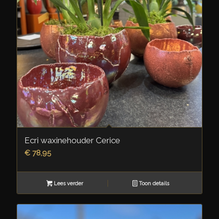
Ecri waxinehouder Cerice
€
78,95
Lees verder
Toon details